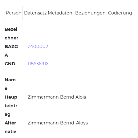
Person
Datensatz Metadaten
Beziehungen
Codierung
Bezei
chner
BAZG
Z400002
A
GND
11863691X
Nam
e
Haup
Zimmermann
Bernd Alois
teintr
ag
Alter
Zimmermann
Bernd-Aloys
nativ